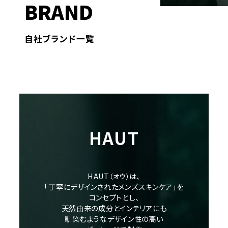
BRAND
自社ブランド一覧
HAUT
HAUT
は、
（オウ）
「丁寧にデザインされたメンズスキンケア」を
コンセプトとし、
天然由来の成分とインテリアにも
馴染むような
デザイン性の高い