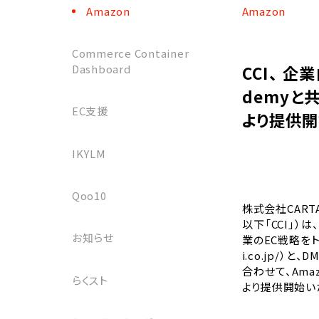
Amazon
Amazon
Commerce Container
Dashboard
CCI、 企
demyと
EC支援
より提供
IKYLM
Qoo10
株式会社CART
以下「CCI」）は
お知らせ
業のEC戦略をト
i.co.jp/
）と、
合わせて、Ama
らくスト
より提供開始い