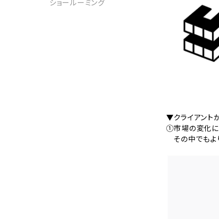
ショールーミング
▼クライアント
①市場の変化に
その中でもより