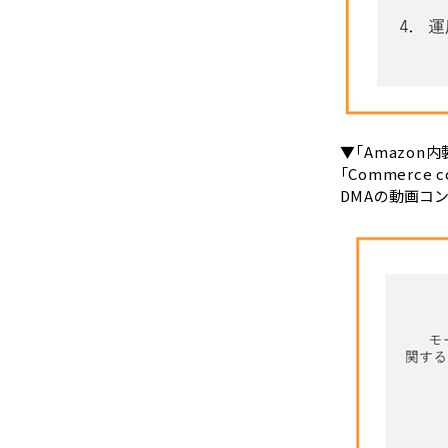
▼「Amazon
「Commerc
DMAの動画コ