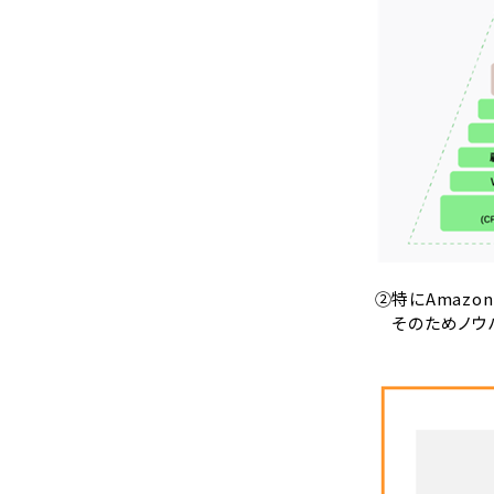
②特にAmaz
そのためノウハ