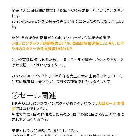
楽天さんは同時期に前年比
10%
から
20%
成長したということを
考え
れば、
Yahoo!
ショッピングと楽天の差はさらに広がった
のではないでしょう
か。
ただ、そのほかの指標だと
Yahoo!
ショッピングは統合前後で、
ショッピングトップ訪問頻度107%、商品詳細回遊数122.
4%、ロイ
ヤルカスタマーの注文頻度108%UP
という実績数値もあるため、
一概にモールを統合したことで悪いこと
ばかり起こってはいなさそ
うです。
Yahoo!
ショッピングとしては昨年を売上拡大の土台作りとし
ていて、
今年は購買機会最大化として多くの施策を仕掛けるそうです。
②セール関連
1
番売り上げに大きなインパクトがありそうなのは、
大型セールの増
加
ではないでしょうか。
今まで年に
4
回の開催だったものが、四半期に
1
回から
2
回の開催
に
変わるというものです。
予定としては
23
年
5
月
7
月
9
月
11
月
12
月、
24
年は
3
月と言ったように今までのセールより
2
倍増える予定で
す。