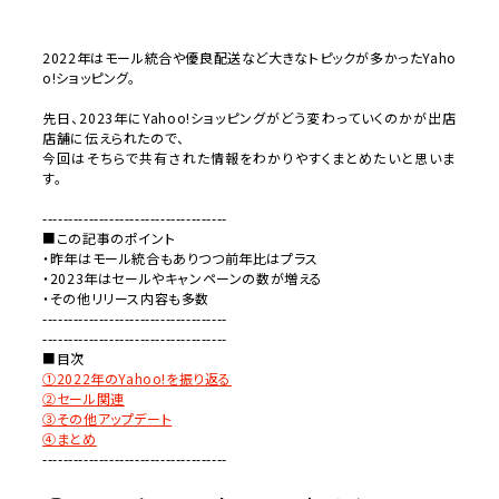
2022
年はモール統合や優良配送など大きなトピックが多かった
Yaho
o!
ショッピング。
先日、
2023
年に
Yahoo!
ショッピングがどう変わっていく
のかが出店
店舗に伝えられたので、
今回はそちらで共有された情報をわかりやすくまとめたいと思いま
す。
------------------------------------
■この記事のポイント
・昨年はモール統合もありつつ前年比はプラス
・
2023
年はセールやキャンペーンの数が増える
・その他リリース内容も多数
------------------------------------
------------------------------------
■目次
①
2022
年の
Yahoo!
を振り返る
②セール関連
③その他アップデート
④まとめ
------------------------------------