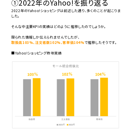
①
2022
年の
Yahoo!
を振り返る
2022
年の
Yahoo!
ショッピングは前述した通り、
多くのことが起こりま
した。
そんな中主要
KPI
の実績はどのように推移したのでしょうか。
限られた情報しか伝えられませんでしたが、
取扱高103%、注文者数102%、客単価104%
で推移したそうです。
■Yahoo!ショッピング昨年実績