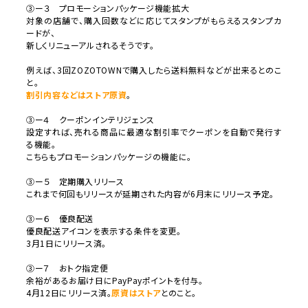
③ー３
プロモーションパッケージ機能拡大
対象の店舗で、購入回数などに応じてスタンプがもらえるスタンプカ
ードが、
新しくリニューアルされるそうです。
例えば、3
回ZOZOTOWNで購入したら送料無料などが出来るとのこ
と。
割引内容などはストア原資
。
③ー４
クーポンインテリジェンス
設定すれば、
売れる商品に最適な割引率でクーポンを自動で発行す
る機能。
こちらもプロモーションパッケージの機能に。
③ー５
定期購入リリース
これまで何回もリリースが延期された内容が
6
月末にリリース予
定。
③ー６
優良配送
優良配送アイコンを表示する条件を変更。
3月1日にリリース済。
③ー７
おトク指定便
余裕があるお届け日に
PayPay
ポイントを付与。
4月12日にリリース済。
原資はストア
とのこと。