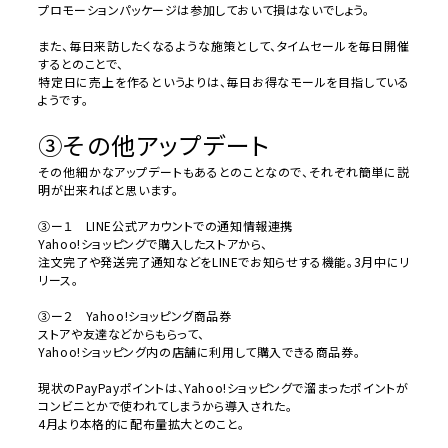
プロモーションパッケージは参加しておいて損はないでしょう。
また、毎日来訪したくなるような施策として、
タイムセールを毎日開催
するとのことで、
特定日に売上を作るというよりは、
毎日お得なモールを目指している
ようです。
③その他アップデート
その他細かなアップデートもあるとのことなので、それぞれ簡単に説
明が出来ればと思います。
③ー１
LINE
公式アカウントでの通知情報連携
Yahoo!
ショッピングで購入したストアから、
注文完了や発送完了通知などを
LINE
でお知らせする機能。
3月中にリ
リース。
③ー２
Yahoo!
ショッピング商品券
ストアや友達などからもらって、
Yahoo!ショッピング内の店舗に利用して購入できる商品券。
現状の
PayPay
ポイントは、
Yahoo!
ショッピングで溜まったポイ
ントが
コンビニとかで使われてしまうから導入された。
4月より本格的に配布量拡大とのこと。