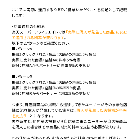
ここでは実際に運用するうえでご留意いただくことを補足として記載
します！
・料率適用の仕組み
楽天スーパーアフィリエイトでは
「実際に購入が発生した商品」に応じ
て適用される料率が変わります
。
以下の2パターンをご確認ください。
■パターンA
掲載（クリックされた）商品：店舗Aの料率10%商品
実際に売れた商品：店舗Aの料率5%商品
報酬：店舗Aからパートナーに料率5%の支払い
■パターンB
掲載（クリックされた）商品：店舗Aの料率10%商品
実際に売れた商品：店舗Bの料率5%商品
報酬：店舗Bからパートナーに料率5%の支払い
つまり、自店舗商品の掲載から遷移してきたユーザーがそのまま他店
舗に流れ購入が発生していた場合は、
購入が発生した店舗様が料率
を支払う
ことになります。
裏を返すと、他店舗の掲載から自店舗に来たユーザーが自店舗商品
を購入した場合はその商品に紐づく料率を支払う必要があります。
この仕組みがあるため、むやみやたらと料率20%に引き上げを行って