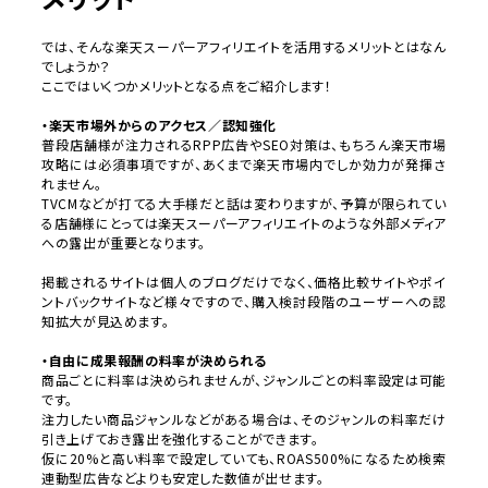
では、そんな楽天スーパーアフィリエイトを活用するメリットとはなん
でしょうか？
ここではいくつかメリットとなる点をご紹介します！
・楽天市場外からのアクセス／認知強化
普段店舗様が注力されるRPP広告やSEO対策は、もちろん楽天市場
攻略には必須事項ですが、あくまで楽天市場内でしか効力が発揮さ
れません。
TVCMなどが打てる大手様だと話は変わりますが、予算が限られてい
る店舗様にとっては楽天スーパーアフィリエイトのような外部メディア
への露出が重要となります。
掲載されるサイトは個人のブログだけでなく、価格比較サイトやポイ
ントバックサイトなど様々ですので、購入検討段階のユーザーへの認
知拡大が見込めます。
・自由に成果報酬の料率が決められる
商品ごとに料率は決められませんが、ジャンルごとの料率設定は可能
です。
注力したい商品ジャンルなどがある場合は、そのジャンルの料率だけ
引き上げておき露出を強化することができます。
仮に20%と高い料率で設定していても、ROAS500%になるため検索
連動型広告などよりも安定した数値が出せます。