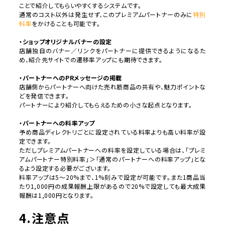
ことで紹介してもらいやすくするシステムです。
通常のコスト以外は発生せず、このプレミアムパートナーのみに
特別
料率
をかけることも可能です。
・ショップオリジナルバナーの設定
店舗独自のバナー／リンクをパートナーに提供できるようになるた
め、紹介先サイトでの遷移率アップにも期待できます。
・パートナーへのPRメッセージの掲載
店舗側からパートナーへ向けた売れ筋商品の共有や、魅力ポイントな
どを発信できます。
パートナーにより紹介してもらえるための小さな起点となります。
・パートナーへの料率アップ
予め商品ディレクトリごとに設定されている料率よりも高い料率が設
定できます。
ただしプレミアムパートナーへの料率を設定している場合は、「プレミ
アムパートナー特別料率」＞「通常のパートナーへの料率アップ」とな
るよう設定する必要がございます。
料率アップは5～20%まで、1%刻みで設定が可能です。また1商品当
たり1,000円の成果報酬上限があるので20%で設定しても最大成果
報酬は1,000円となります。
4.注意点